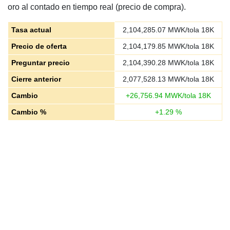
oro al contado en tiempo real (precio de compra).
Tasa actual
2,104,285.07
MWK/tola 18K
Precio de oferta
2,104,179.85
MWK/tola 18K
Preguntar precio
2,104,390.28
MWK/tola 18K
Cierre anterior
2,077,528.13
MWK/tola 18K
Cambio
+
26,756.94
MWK/tola 18K
Cambio %
+
1.29
%