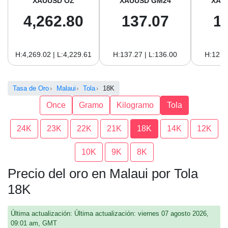
XAUUSD OZ
XAUUSD GM24
XAU
4,262.80
137.07
1
H:4,269.02 | L:4,229.61
H:137.27 | L:136.00
H:125.
Tasa de Oro
Malaui
Tola
18K
Once
Gramo
Kilogramo
Tola
24K
23K
22K
21K
18K
14K
12K
10K
9K
8K
Precio del oro en Malaui por Tola
18K
Última actualización: Última actualización: viernes 07 agosto 2026,
09:01 am, GMT