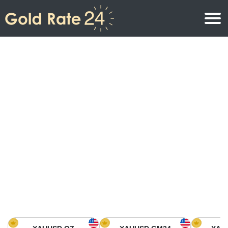
Precio de oro
Precio del oro por onza
Precios del oro
Precio del oro por gramo
Precio del oro en América del Norte
Precio por kilogramo
Precio del oro en Asia
Precio por Tola
Precio del oro en Europa
Calculadora de oro
Precio del oro en África
Precio del Oro hoy en Medio Oriente
Precio del oro en Oceanía
Precio del Oro hoy en América del sur