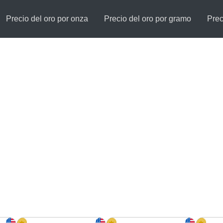
Precio del oro por onza
Precio del oro por gramo
Prec