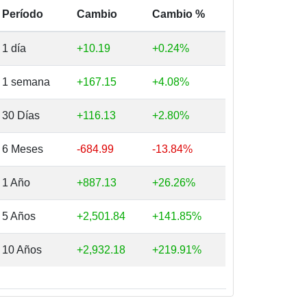
Período
Cambio
Cambio %
1 día
+10.19
+0.24%
1 semana
+167.15
+4.08%
30 Días
+116.13
+2.80%
6 Meses
-684.99
-13.84%
1 Año
+887.13
+26.26%
5 Años
+2,501.84
+141.85%
10 Años
+2,932.18
+219.91%