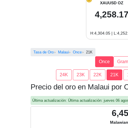
XAUUSD OZ
4,258.1
H:4,304.05 | L:4,252
Tasa de Oro
Malaui
Once
21K
Once
Gra
24K
23K
22K
21K
Precio del oro en Malaui por
Última actualización: Última actualización: jueves 06 a
6,4
Malawian