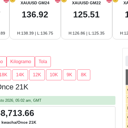
XAUUSD GM24
XAUUSD GM22
X
7
136.92
125.51
.89
H:138.39 | L:136.75
H:126.86 | L:125.35
H:12
mo
Kilogramo
Tola
18K
14K
12K
10K
9K
8K
 Once 21K
gosto 2026, 05:02 am, GMT
58,713.66
 kwacha/Once 21K