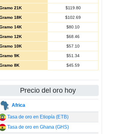
Gramo 21K
$
119.80
Gramo 18K
$
102.69
Gramo 14K
$
80.10
Gramo 12K
$
68.46
Gramo 10K
$
57.10
Gramo 9K
$
51.34
Gramo 8K
$
45.59
Precio del oro hoy
Africa
Tasa de oro en Etiopía (ETB)
Tasa de oro en Ghana (GHS)