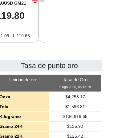
AUUSD GM21
XAGUSD OZ
XAGUSD GM
119.80
61.97
1.99
1.09 | L:119.66
H:62.89 | L:61.92
H:2.02 | L:1.99
Tasa de punto oro
Unidad de oro
Tasa de Oro
6 Ago 2026, 05:18:19
Onza
$
4,258.17
Tola
$
1,596.81
Kilogramo
$
136,918.65
Gramo 24K
$
136.92
Gramo 22K
$
125.42