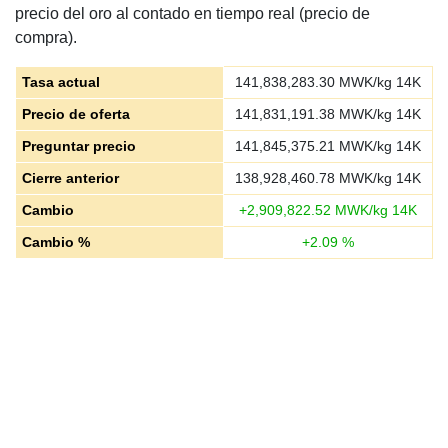
precio del oro al contado en tiempo real (precio de
compra).
Tasa actual
141,838,283.30
MWK/kg 14K
Precio de oferta
141,831,191.38
MWK/kg 14K
Preguntar precio
141,845,375.21
MWK/kg 14K
Cierre anterior
138,928,460.78
MWK/kg 14K
Cambio
+
2,909,822.52
MWK/kg 14K
Cambio %
+
2.09
%