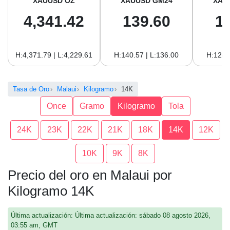
XAUUSD OZ
XAUUSD GM24
XAU
4,341.42
139.60
1
H:4,371.79 | L:4,229.61
H:140.57 | L:136.00
H:128.
Tasa de Oro
Malaui
Kilogramo
14K
Once
Gramo
Kilogramo
Tola
24K
23K
22K
21K
18K
14K
12K
10K
9K
8K
Precio del oro en Malaui por
Kilogramo 14K
Última actualización: Última actualización: sábado 08 agosto 2026,
03:55 am, GMT