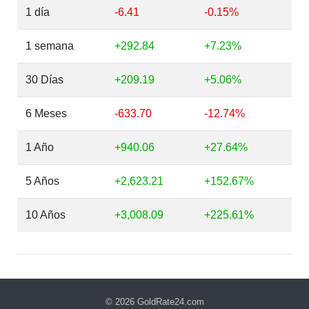
1 día
-6.41
-0.15%
1 semana
+292.84
+7.23%
30 Días
+209.19
+5.06%
6 Meses
-633.70
-12.74%
1 Año
+940.06
+27.64%
5 Años
+2,623.21
+152.67%
10 Años
+3,008.09
+225.61%
© 2026
GoldRate24.com