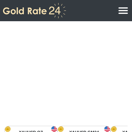
Precio de oro
Precio del oro por onza
Precios del oro
Precio del oro por gramo
Precio del oro en América del Norte
Precio por kilogramo
Precio del oro en Asia
Precio por Tola
Precio del oro en Europa
Calculadora de oro
Precio del oro en África
Precio del Oro hoy en Medio Oriente
Precio del oro en Oceanía
Precio del Oro hoy en América del sur