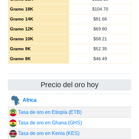
Gramo 18K
$
104.70
Gramo 14K
$
81.66
Gramo 12K
$
69.80
Gramo 10K
$
58.21
Gramo 9K
$
52.35
Gramo 8K
$
46.49
Precio del oro hoy
Africa
Tasa de oro en Etiopía (ETB)
Tasa de oro en Ghana (GHS)
Tasa de oro en Kenia (KES)