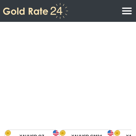
Precio de oro
Precio del oro por onza
Precios del oro
Precio del oro por gramo
Precio del oro en América del Norte
Precio por kilogramo
Precio del oro en Asia
Precio por Tola
Precio del oro en Europa
Calculadora de oro
Precio del oro en África
Precio del Oro hoy en Medio Oriente
Precio del oro en Oceanía
Precio del Oro hoy en América del sur