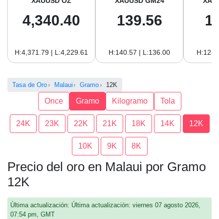
XAUUSD OZ
XAUUSD GM24
XAU
4,340.40
139.56
1
H:4,371.79 | L:4,229.61
H:140.57 | L:136.00
H:128.
Tasa de Oro
Malaui
Gramo
12K
Once
Gramo
Kilogramo
Tola
24K
23K
22K
21K
18K
14K
12K
10K
9K
8K
Precio del oro en Malaui por Gramo
12K
Última actualización: Última actualización: viernes 07 agosto 2026,
07:54 pm, GMT