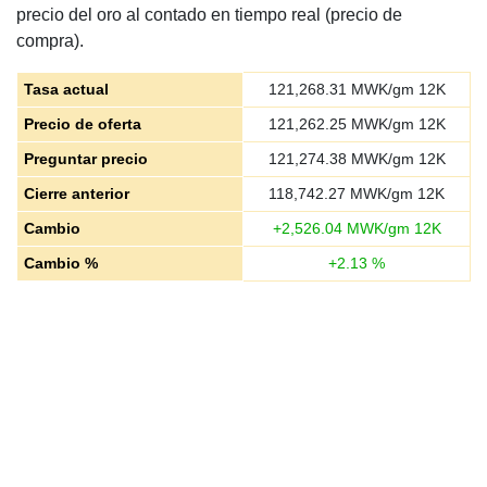
precio del oro al contado en tiempo real (precio de
compra).
Tasa actual
121,268.31
MWK/gm 12K
Precio de oferta
121,262.25
MWK/gm 12K
Preguntar precio
121,274.38
MWK/gm 12K
Cierre anterior
118,742.27
MWK/gm 12K
Cambio
+
2,526.04
MWK/gm 12K
Cambio %
+
2.13
%