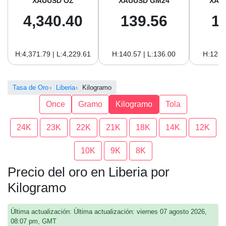
XAUUSD OZ
XAUUSD GM24
XAU
4,340.40
139.56
1
H:4,371.79 | L:4,229.61
H:140.57 | L:136.00
H:128.
Tasa de Oro
Liberia
Kilogramo
Once
Gramo
Kilogramo
Tola
24K
23K
22K
21K
18K
14K
12K
10K
9K
8K
Precio del oro en Liberia por
Kilogramo
Última actualización: Última actualización: viernes 07 agosto 2026,
08:07 pm, GMT