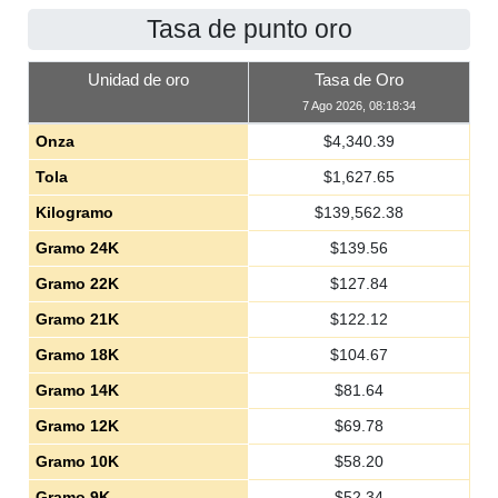
Tasa de punto oro
Unidad de oro
Tasa de Oro
7 Ago 2026, 08:18:34
Onza
$
4,340.39
Tola
$
1,627.65
Kilogramo
$
139,562.38
Gramo 24K
$
139.56
Gramo 22K
$
127.84
Gramo 21K
$
122.12
Gramo 18K
$
104.67
Gramo 14K
$
81.64
Gramo 12K
$
69.78
Gramo 10K
$
58.20
Gramo 9K
$
52.34