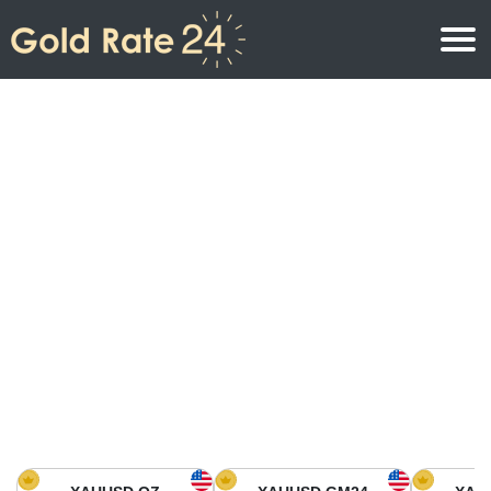
Precio de oro
Precio del oro por onza
Precios del oro
Precio del oro por gramo
Precio del oro en América del Norte
Precio por kilogramo
Precio del oro en Asia
Precio por Tola
Precio del oro en Europa
Calculadora de oro
Precio del oro en África
Precio del Oro hoy en Medio Oriente
Precio del oro en Oceanía
Precio del Oro hoy en América del sur