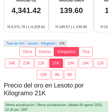
XAUUSD OZ
XAUUSD GM24
XAU
4,341.42
139.60
1
H:4,371.79 | L:4,229.61
H:140.57 | L:136.00
H:128.
Tasa de Oro
Lesoto
Kilogramo
21K
Once
Gramo
Kilogramo
Tola
24K
23K
22K
21K
18K
14K
12K
10K
9K
8K
Precio del oro en Lesoto por
Kilogramo 21K
Última actualización: Última actualización: sábado 08 agosto 2026,
12:20 pm, GMT