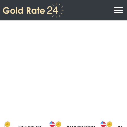
Precio de oro
Precio del oro por onza
Precios del oro
Precio del oro por gramo
Precio del oro en América del Norte
Precio por kilogramo
Precio del oro en Asia
Precio por Tola
Precio del oro en Europa
Calculadora de oro
Precio del oro en África
Precio del Oro hoy en Medio Oriente
Precio del oro en Oceanía
Precio del Oro hoy en América del sur