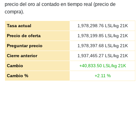
precio del oro al contado en tiempo real (precio de
compra).
Tasa actual
1,978,298.76
LSL/kg 21K
Precio de oferta
1,978,199.85
LSL/kg 21K
Preguntar precio
1,978,397.68
LSL/kg 21K
Cierre anterior
1,937,465.27
LSL/kg 21K
Cambio
+
40,833.50
LSL/kg 21K
Cambio %
+
2.11
%