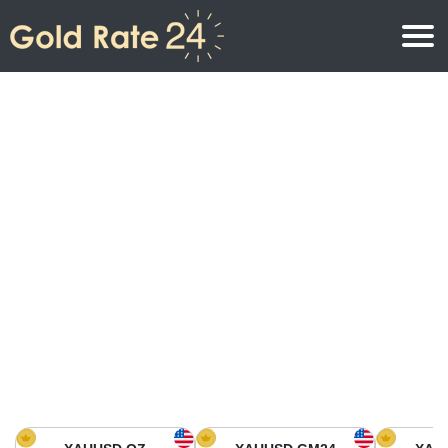
Precio de oro
Precio del oro por onza
Precios del oro
Precio del oro por gramo
Precio del oro en América del Norte
Precio por kilogramo
Precio del oro en Asia
Precio por Tola
Precio del oro en Europa
Calculadora de oro
Precio del oro en África
Precio del Oro hoy en Medio Oriente
Precio del oro en Oceanía
Precio del Oro hoy en América del sur