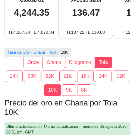
XAUUSD OZ
XAUUSD GM24
XAU
4,244.35
136.47
1
H:4,267.64 | L:4,070.34
H:137.22 | L:130.88
H:125.
Tasa de Oro
Ghana
Tola
10K
Once
Gramo
Kilogramo
Tola
24K
23K
22K
21K
18K
14K
12K
10K
9K
8K
Precio del oro en Ghana por Tola
10K
Última actualización: Última actualización: miércoles 05 agosto 2026,
08:51 pm, GMT