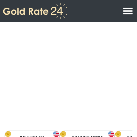
Precio de oro
Precio del oro por onza
Precios del oro
Precio del oro por gramo
Precio del oro en América del Norte
Precio por kilogramo
Precio del oro en Asia
Precio por Tola
Precio del oro en Europa
Calculadora de oro
Precio del oro en África
Precio del Oro hoy en Medio Oriente
Precio del oro en Oceanía
Precio del Oro hoy en América del sur