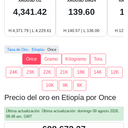
XAUUSD OZ
XAUUSD GM24
XAU
4,341.42
139.60
1
H:4,371.79 | L:4,229.61
H:140.57 | L:136.00
H:128.
Tasa de Oro
Etiopía
Once
Once
Gramo
Kilogramo
Tola
24K
23K
22K
21K
18K
14K
12K
10K
9K
8K
Precio del oro en Etiopía por Once
Última actualización: Última actualización: domingo 09 agosto 2026,
09:48 am, GMT