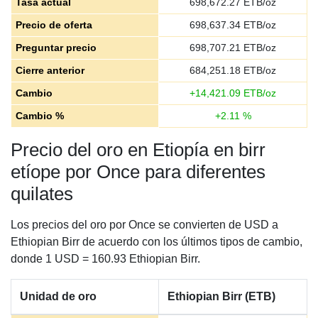
Tasa actual
698,672.27
ETB/oz
Precio de oferta
698,637.34
ETB/oz
Preguntar precio
698,707.21
ETB/oz
Cierre anterior
684,251.18
ETB/oz
Cambio
+
14,421.09
ETB/oz
Cambio %
+
2.11
%
Precio del oro en Etiopía en birr
etíope por Once para diferentes
quilates
Los precios del oro por Once se convierten de USD a
Ethiopian Birr de acuerdo con los últimos tipos de cambio,
donde 1 USD = 160.93 Ethiopian Birr.
Unidad de oro
Ethiopian Birr (ETB)