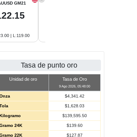
AUUSD GM21
XAGUSD OZ
XAGUSD GM
122.15
63.47
2.04
3.00 | L:119.00
H:65.13 | L:61.15
H:2.09 | L:1.97
Tasa de punto oro
Unidad de oro
Tasa de Oro
9 Ago 2026, 05:48:00
Onza
$
4,341.42
Tola
$
1,628.03
Kilogramo
$
139,595.50
Gramo 24K
$
139.60
Gramo 22K
$
127.87