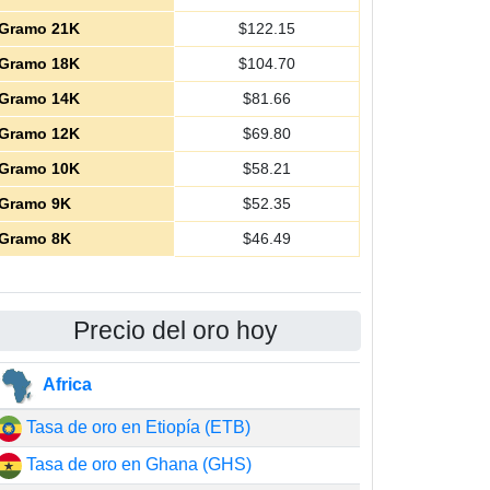
Gramo 21K
$
122.15
Gramo 18K
$
104.70
Gramo 14K
$
81.66
Gramo 12K
$
69.80
Gramo 10K
$
58.21
Gramo 9K
$
52.35
Gramo 8K
$
46.49
Precio del oro hoy
Africa
Tasa de oro en Etiopía (ETB)
Tasa de oro en Ghana (GHS)