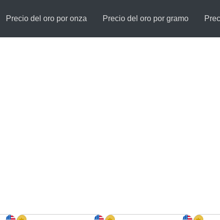
Precio del oro por onza
Precio del oro por gramo
Prec