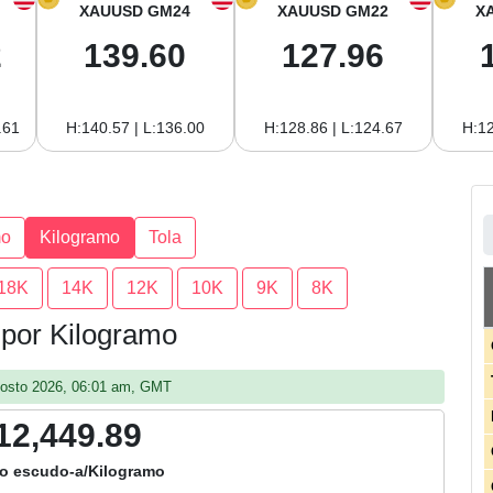
XAUUSD GM24
XAUUSD GM22
X
2
139.60
127.96
.61
H:140.57 | L:136.00
H:128.86 | L:124.67
H:12
mo
Kilogramo
Tola
18K
14K
12K
10K
9K
8K
 por Kilogramo
agosto 2026, 06:01 am, GMT
12,449.89
o escudo-a/Kilogramo