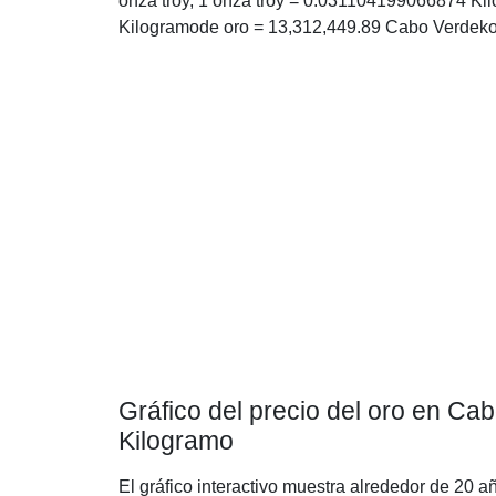
onza troy, 1 onza troy = 0.031104199066874 Ki
Kilogramode oro = 13,312,449.89 Cabo Verdeko
Gráfico del precio del oro en C
Kilogramo
El gráfico interactivo muestra alrededor de 20 a