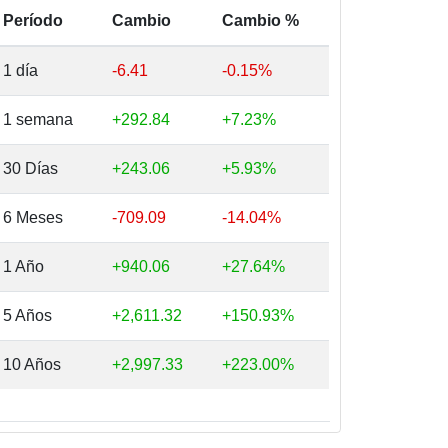
Período
Cambio
Cambio %
1 día
-6.41
-0.15%
1 semana
+292.84
+7.23%
30 Días
+243.06
+5.93%
6 Meses
-709.09
-14.04%
1 Año
+940.06
+27.64%
5 Años
+2,611.32
+150.93%
10 Años
+2,997.33
+223.00%