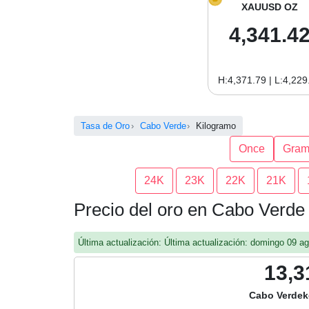
XAUUSD OZ
4,341.4
H:4,371.79 | L:4,229
Tasa de Oro
Cabo Verde
Kilogramo
Once
Gra
24K
23K
22K
21K
Precio del oro en Cabo Verde
Última actualización: Última actualización: domingo 09 
13,3
Cabo Verdek