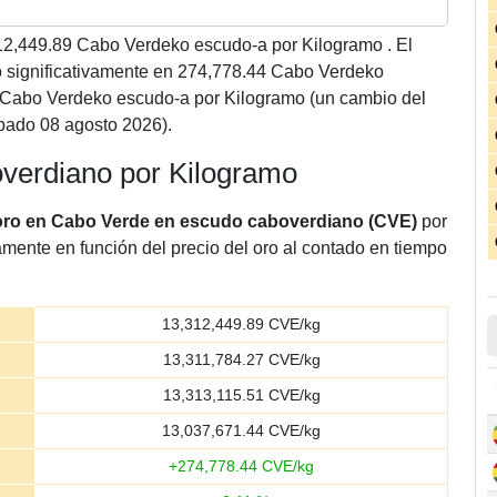
12,449.89
Cabo Verdeko escudo-a por Kilogramo . El
 significativamente en 274,778.44 Cabo Verdeko
 Cabo Verdeko escudo-a por Kilogramo (un cambio del
bado 08 agosto 2026).
overdiano por Kilogramo
 oro en Cabo Verde en escudo caboverdiano (CVE)
por
amente en función del precio del oro al contado en tiempo
13,312,449.89
CVE/kg
13,311,784.27
CVE/kg
13,313,115.51
CVE/kg
13,037,671.44
CVE/kg
+
274,778.44
CVE/kg