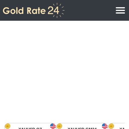
Precio de oro
Precio del oro por onza
Precios del oro
Precio del oro por gramo
Precio del oro en América del Norte
Precio por kilogramo
Precio del oro en Asia
Precio por Tola
Precio del oro en Europa
Calculadora de oro
Precio del oro en África
Precio del Oro hoy en Medio Oriente
Precio del oro en Oceanía
Precio del Oro hoy en América del sur