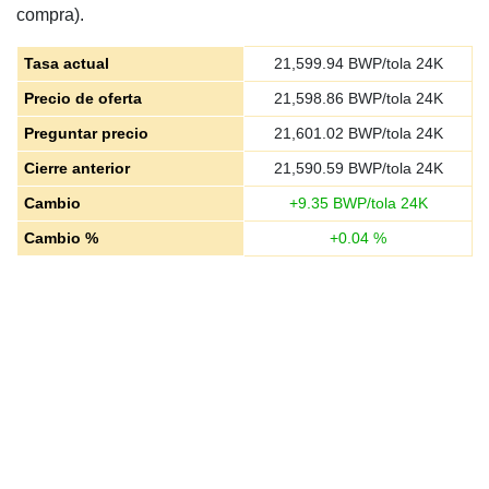
compra).
Tasa actual
21,599.94
BWP/tola 24K
Precio de oferta
21,598.86
BWP/tola 24K
Preguntar precio
21,601.02
BWP/tola 24K
Cierre anterior
21,590.59
BWP/tola 24K
Cambio
+
9.35
BWP/tola 24K
Cambio %
+
0.04
%