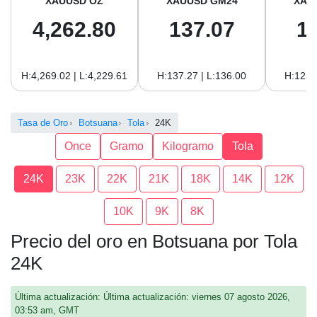
XAUUSD OZ
XAUUSD GM24
XAU
4,262.80
137.07
1
H:4,269.02 | L:4,229.61
H:137.27 | L:136.00
H:125.
Tasa de Oro
Botsuana
Tola
24K
Once
Gramo
Kilogramo
Tola
24K
23K
22K
21K
18K
14K
12K
10K
9K
8K
Precio del oro en Botsuana por Tola
24K
Última actualización: Última actualización: viernes 07 agosto 2026,
03:53 am, GMT