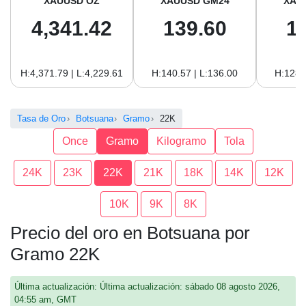
XAUUSD OZ
XAUUSD GM24
XAU
4,341.42
139.60
1
H:4,371.79 | L:4,229.61
H:140.57 | L:136.00
H:128.
Tasa de Oro
Botsuana
Gramo
22K
Once
Gramo
Kilogramo
Tola
24K
23K
22K
21K
18K
14K
12K
10K
9K
8K
Precio del oro en Botsuana por
Gramo 22K
Última actualización: Última actualización: sábado 08 agosto 2026,
04:55 am, GMT