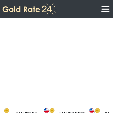
Precio de oro
Precio del oro por onza
Precios del oro
Precio del oro por gramo
Precio del oro en América del Norte
Precio por kilogramo
Precio del oro en Asia
Precio por Tola
Precio del oro en Europa
Calculadora de oro
Precio del oro en África
Precio del Oro hoy en Medio Oriente
Precio del oro en Oceanía
Precio del Oro hoy en América del sur