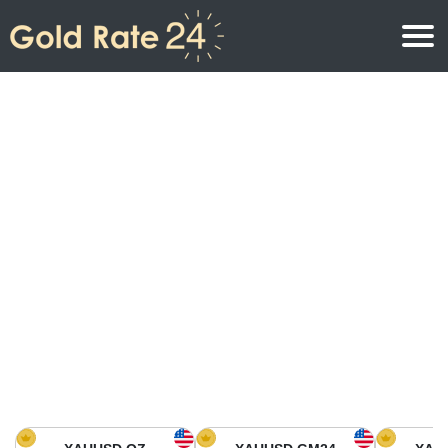
Precio de oro
Precio del oro por onza
Precios del oro
Precio del oro por gramo
Precio del oro en América del Norte
Precio por kilogramo
Precio del oro en Asia
Precio por Tola
Precio del oro en Europa
Calculadora de oro
Precio del oro en África
Precio del Oro hoy en Medio Oriente
Precio del oro en Oceanía
Precio del Oro hoy en América del sur