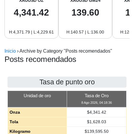
XAUUSD OZ
XAUUSD GM24
XAU
4,341.42
139.60
1
H:4,371.79 | L:4,229.61
H:140.57 | L:136.00
H:128.
Inicio
›
Archive by Category "Posts recomendados"
Posts recomendados
Tasa de punto oro
Unidad de oro
Tasa de Oro
8 Ago 2026, 04:18:36
Onza
$
4,341.42
Tola
$
1,628.03
Kilogramo
$
139,595.50