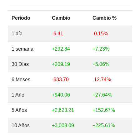
Período
Cambio
Cambio %
1 día
-6.41
-0.15%
1 semana
+292.84
+7.23%
30 Días
+209.19
+5.06%
6 Meses
-633.70
-12.74%
1 Año
+940.06
+27.64%
5 Años
+2,623.21
+152.67%
10 Años
+3,008.09
+225.61%