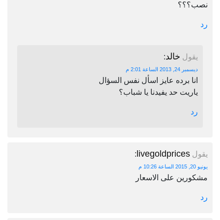
نصب؟؟؟
رد
خالد
يقول
:
ديسمبر 24, 2013 الساعة 2:01 م
انا برده عايز اسأل نفس السؤال
ياريت حد يفيدنا يا شباب؟
رد
livegoldprices
يقول
:
يونيو 20, 2015 الساعة 10:26 م
مشكورين على الاسعار
رد