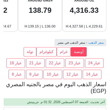
GM22
XAUUSD GM24
XAUUSD OZ
22
138.79
4,316.33
:124.67
H:139.15 | L:136.00
H:4,327.58 | L:4,229.61
سعر الذهب
سعر الذهب في مصر
أونصة
غرام
كيلوغرام
تولة
عيار 24
عيار 23
عيار 22
عيار 21
عيار 18
عيار 14
عيار 12
عيار 10
عيار 9
عيار 8
اسعار الذهب اليوم في مصر بالجنيه المصري
(EGP)
آخر تحديث: الجمعة 07 أغسطس 2026, 01:32 م, جرينيتش