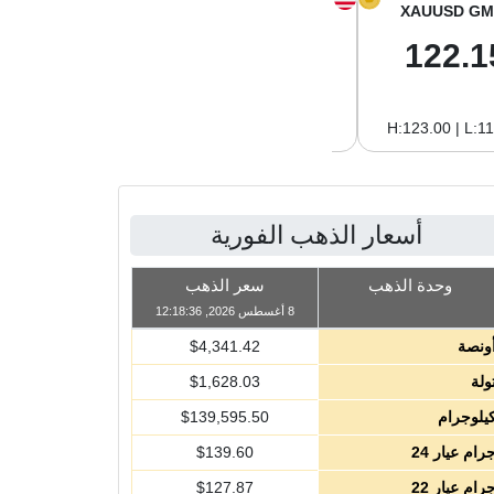
XAGUSD GM
XAGUSD OZ
XAUUSD GM
2.04
63.47
122.1
H:2.09 | L:1.97
H:65.13 | L:61.15
H:123.00 | L:1
أسعار الذهب الفورية
وحدة الذهب
سعر الذهب
8 أغسطس 2026, 12:18:36
ونصة
4,341.42
$
ولة
1,628.03
$
يلوجرام
139,595.50
$
رام عيار 24
139.60
$
رام عيار 22
127.87
$