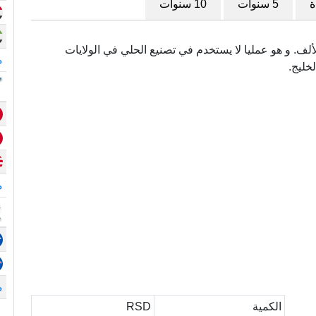
ة
5 سنوات
10 سنوات
مى أيضا (.999) و هو نقي بدرجة 999 في الألف. و هو عمليا لا يستخدم في تصنيع الحلي في الولايات
م
لخليج.
م
م
الكمية
RSD