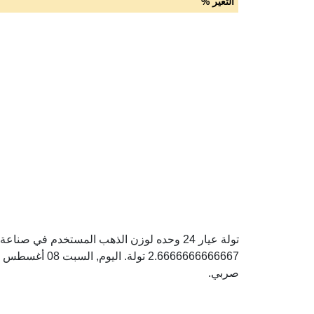
التغير %
صربي.