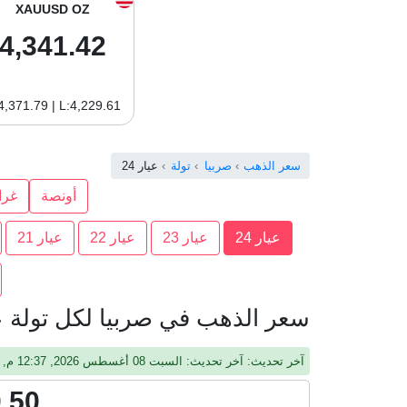
XAUUSD OZ
4,341.42
4,371.79 | L:4,229.61
سعر الذهب
صربيا
تولة
عيار 24
أونصة
غرا
عيار 24
عيار 23
عيار 22
عيار 21
سعر الذهب في صربيا لكل تولة عيا
آخر تحديث: آخر تحديث: السبت 08 أغسطس 2026, 12:37 م, جرينيتش
.50