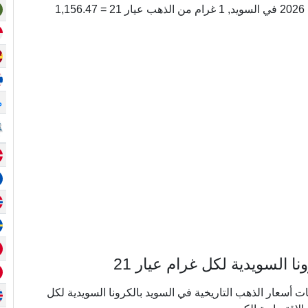
31.104199066874 غرام. اليوم, السبت 08 أغسطس 2026 في السويد, 1 غرام من الذهب عيار 21 = 1,156.47
م
السويدية لكل غرام عيار 21
ي ما يقرب من 20 عامًا من بيانات أسعار الذهب التاريخية في السويد بالكرونا السويدية لكل