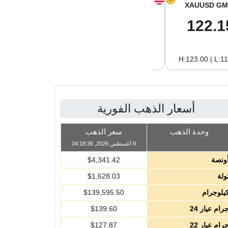
XAGUSD GM
XAGUSD OZ
XAUUSD GM
2.04
63.47
122.1
H:2.09 | L:1.97
H:65.13 | L:61.15
H:123.00 | L:1
أسعار الذهب الفورية
وحدة الذهب
سعر الذهب
8 أغسطس 2026, 04:18:36
ونصة
4,341.42
$
ولة
1,628.03
$
يلوجرام
139,595.50
$
رام عيار 24
139.60
$
رام عيار 22
127.87
$