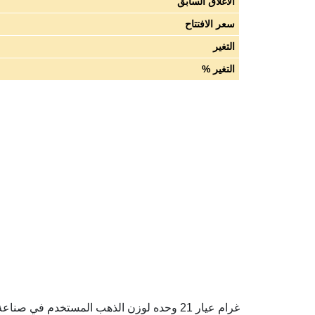
الاغلاق السابق
سعر الافتتاح
التغير
التغير %