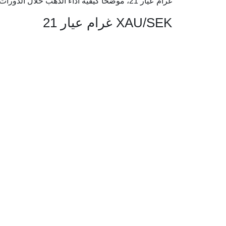
غرام عيار 21، موضحًا كيفية أداء الذهب خلال الدورات الاقتصادية الكبرى.
XAU/SEK غرام عيار 21