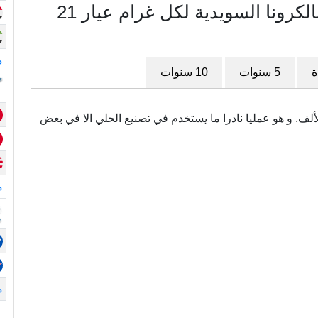
مخطط سعر الذهب في السويد بالكرونا السويدية لكل غرام عيار 21
م
ة
5 سنوات
10 سنوات
سمى أيضا (.875) و هو نقي بدرجة 875 في الألف. و هو عمليا نادرا ما يستخدم في تصنيع الحلي الا في بعض
م
م