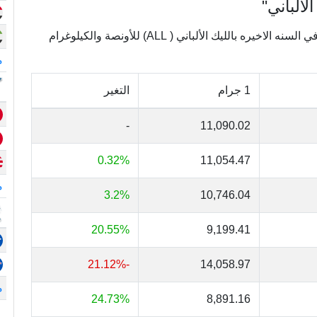
لألباني"
يعرض الجدول التالي تغييرات أسعار الذهب في ألبانيا في السنه الاخيره بالليك الألباني ( ALL) للأونصة والكيلوغرام
م
1 جرام
التغير
-
11,090.02
0.32%
11,054.47
م
3.2%
10,746.04
20.55%
9,199.41
-21.12%
14,058.97
م
24.73%
8,891.16