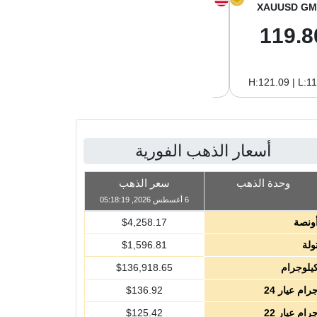
XAGUSD GM
XAGUSD OZ
XAUUSD GM
1.99
61.97
119.8
H:2.02 | L:1.99
H:62.89 | L:61.92
H:121.09 | L:1
أسعار الذهب الفورية
وحدة الذهب
سعر الذهب
6 أغسطس 2026, 05:18:19
ونصة
4,258.17
$
ولة
1,596.81
$
يلوجرام
136,918.65
$
رام عيار 24
136.92
$
رام عيار 22
125.42
$