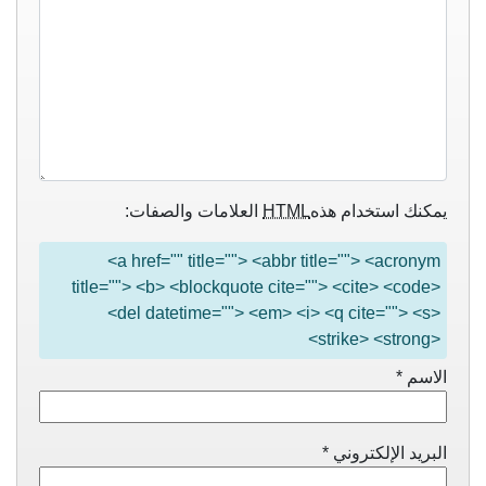
يمكنك استخدام هذه
HTML
العلامات والصفات:
<a href="" title=""> <abbr title=""> <acronym
title=""> <b> <blockquote cite=""> <cite> <code>
<del datetime=""> <em> <i> <q cite=""> <s>
<strike> <strong>
الاسم
*
البريد الإلكتروني
*