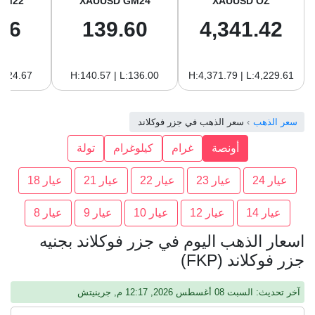
GM22
XAUUSD GM24
XAUUSD OZ
96
139.60
4,341.42
:124.67
H:140.57 | L:136.00
H:4,371.79 | L:4,229.61
سعر الذهب
سعر الذهب في جزر فوكلاند
أونصة
غرام
كيلوغرام
تولة
عيار 24
عيار 23
عيار 22
عيار 21
عيار 18
عيار 14
عيار 12
عيار 10
عيار 9
عيار 8
اسعار الذهب اليوم في جزر فوكلاند بجنيه
جزر فوكلاند (FKP)
آخر تحديث: السبت 08 أغسطس 2026, 12:17 م, جرينيتش