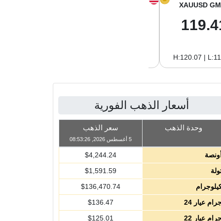
XAGUSD GM
XAGUSD OZ
XAUUSD GM
1.99
61.95
119.4
H:2.02 | L:1.91
H:62.76 | L:59.39
H:120.07 | L:1
أسعار الذهب الفورية
وحدة الذهب
سعر الذهب
5 أغسطس 2026, 08:53:26
ونصة
4,244.24
$
ولة
1,591.59
$
يلوجرام
136,470.74
$
رام عيار 24
136.47
$
رام عيار 22
125.01
$