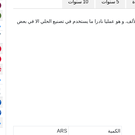
ة
5 سنوات
10 سنوات
سمى أيضا (.875) و هو نقي بدرجة 875 في الألف. و هو عمليا نادرا ما يستخدم في تصنيع الحلي الا في بعض
م
م
م
الكمية
ARS