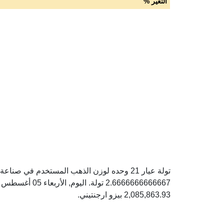
التغير %
2,085,863.93 بيزو ارجنتيني.