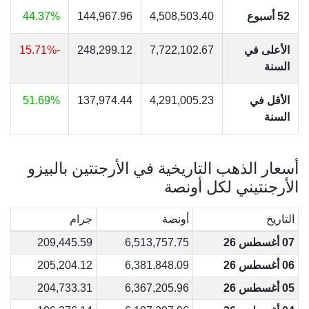
52 أسبوع
4,508,503.40
144,967.96
44.37%
الأعلى في
7,722,102.67
248,299.12
-15.71%
السنة
الأقل في
4,291,005.23
137,974.44
51.69%
السنة
أسعار الذهب التاريخية في الأرجنتين بالبيزو
الأرجنتيني لكل أونصة
التاريخ
أونصة
جرام
07 أغسطس 26
6,513,757.75
209,445.59
06 أغسطس 26
6,381,848.09
205,204.12
05 أغسطس 26
6,367,205.96
204,733.31