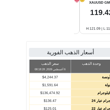
XAGUSD GM
XAGUSD OZ
XAUUSD GM
1.98
61.62
119.4
H:2.02 | L:1.96
H:62.89 | L:60.85
H:121.09 | L:1
أسعار الذهب الفورية
وحدة الذهب
سعر الذهب
6 أغسطس 2026, 08:18:28
ونصة
4,244.37
$
ولة
1,591.64
$
يلوجرام
136,474.92
$
رام عيار 24
136.47
$
رام عيار 22
125.01
$