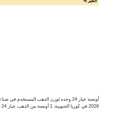
التغير %
2026 في كوريا الجنوبية, 1 أونصة من الذهب عيار 24 = 6,045,951.82 وون كوريا الجنوبية.