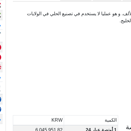
مى أيضا (.999) و هو نقي بدرجة 999 في الألف. و هو عمليا لا يستخدم في تصنيع الحلي في الولايات
لخليج.
م
م
م
الكمية
KRW
ة
1 أونصة عيار 24
6,045,951.82