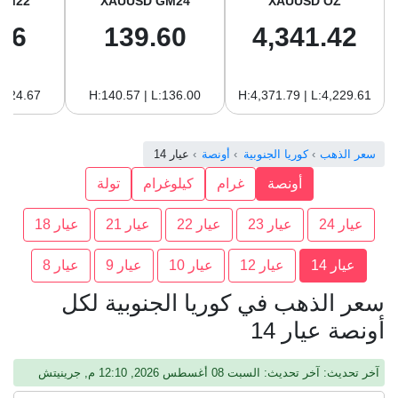
GM22
XAUUSD GM24
XAUUSD OZ
96
139.60
4,341.42
:124.67
H:140.57 | L:136.00
H:4,371.79 | L:4,229.61
سعر الذهب
كوريا الجنوبية
أونصة
عيار 14
أونصة
غرام
كيلوغرام
تولة
عيار 24
عيار 23
عيار 22
عيار 21
عيار 18
عيار 14
عيار 12
عيار 10
عيار 9
عيار 8
سعر الذهب في كوريا الجنوبية لكل
أونصة عيار 14
آخر تحديث: آخر تحديث: السبت 08 أغسطس 2026, 12:10 م, جرينيتش