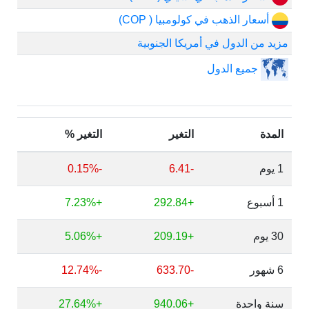
أسعار الذهب في كولومبيا ( COP)
مزيد من الدول في أمريكا الجنوبية
جميع الدول
المدة
التغير
التغير %
1 يوم
-6.41
-0.15%
1 أسبوع
+292.84
+7.23%
30 يوم
+209.19
+5.06%
6 شهور
-633.70
-12.74%
سنة واحدة
+940.06
+27.64%