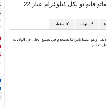
مخطط سعر الذهب في فانواتو بفاتو فانواتو لكل كيلوغرام عيار 22
م
ة
5 سنوات
10 سنوات
سمى أيضا (.916) و هو نقي بدرجة 916 في الألف. و هو عمليا نادرا ما يستخدم في تصنيع الحلي في الولايات
ل الخليج.
م
م