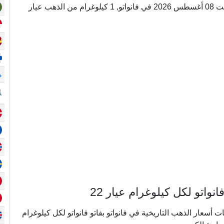
أونصة = 0.031104199066874 كيلوغرام. اليوم, السبت 08 أغسطس 2026 في فانواتو, 1 كيلوغرام من الذهب عيار
م
اتو لكل كيلوغرام عيار 22
ي ما يقرب من 20 عامًا من بيانات أسعار الذهب التاريخية في فانواتو بفاتو فانواتو لكل كيلوغرام