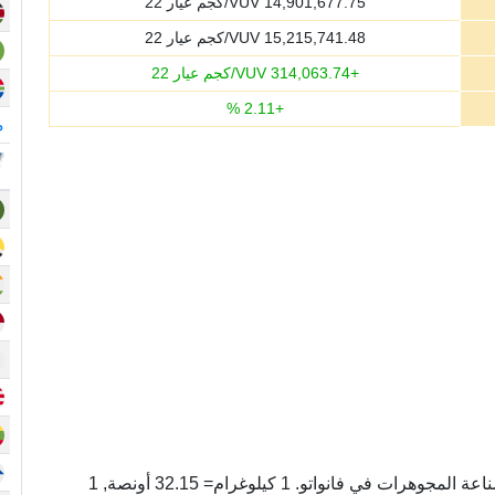
14,901,677.75
VUV/كجم عيار 22
15,215,741.48
VUV/كجم عيار 22
+
314,063.74
VUV/كجم عيار 22
%
2.11
+
م
كيلوغرام عيار 22 وحده لوزن الذهب المستخدم في صناعة المجوهرات في فانواتو. 1 كيلوغرام= 32.15 أونصة, 1