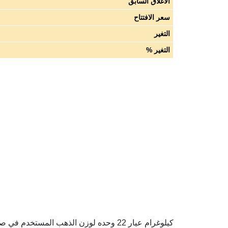
الاغلاق السابق
سعر الافتتاح
التغير
التغير %