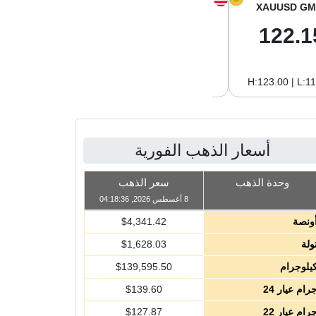
XAGUSD GM
XAGUSD OZ
XAUUSD GM
2.04
63.47
122.1
H:2.09 | L:1.97
H:65.13 | L:61.15
H:123.00 | L:1
أسعار الذهب الفورية
وحدة الذهب
سعر الذهب
8 أغسطس 2026, 04:18:36
ونصة
4,341.42
$
ولة
1,628.03
$
يلوجرام
139,595.50
$
رام عيار 24
139.60
$
رام عيار 22
127.87
$