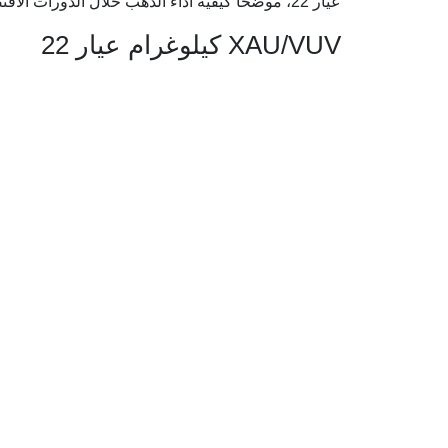
عيار 22، موضحًا كيفية أداء الذهب خلال الدورات الاقتصادية الكبرى.
XAU/VUV كيلوغرام عيار 22