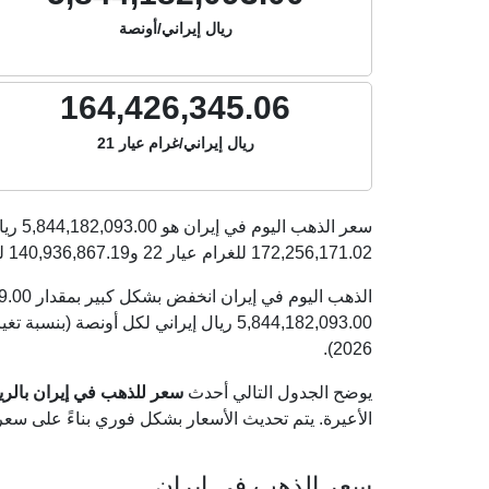
ريال إيراني/أونصة
164,426,345.06
ريال إيراني/غرام عيار 21
سعر الذهب اليوم في إيران هو
5,844,182,093.00
ريا
172,256,171.02
للغرام عيار 22 و
140,936,867.19
لل
2026).
يوضح الجدول التالي أحدث
سعر للذهب في إيران بالريال ا
الأعيرة. يتم تحديث الأسعار بشكل فوري بناءً على سع
سعر الذهب في إيران