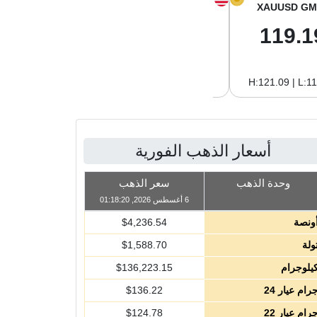
XAGUSD GM
XAGUSD OZ
XAUUSD GM
1.96
61.01
119.1
H:2.02 | L:1.96
H:62.89 | L:61.01
H:121.09 | L:1
أسعار الذهب الفورية
وحدة الذهب
سعر الذهب
6 أغسطس 2026, 01:18:20
ونصة
4,236.54
$
ولة
1,588.70
$
يلوجرام
136,223.15
$
رام عيار 24
136.22
$
رام عيار 22
124.78
$