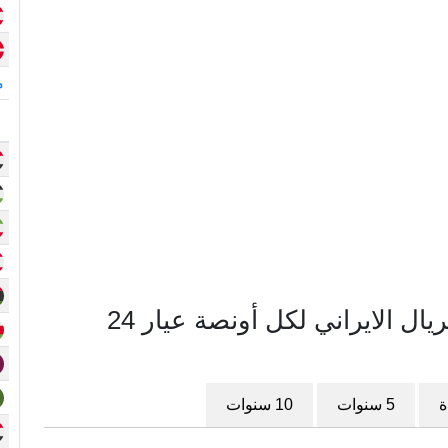
م
مخطط سعر الذهب في إيران بالريال الايراني لكل أونصة عيار 24
ة
5 سنوات
10 سنوات