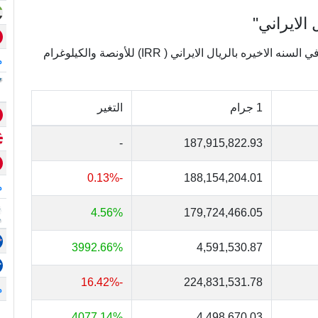
الايراني"
يعرض الجدول التالي تغييرات أسعار الذهب في إيران في السنه الاخيره بالريال الايراني ( IRR) للأونصة والكيلوغرام
م
1 جرام
التغير
-
187,915,822.93
-0.13%
188,154,204.01
م
4.56%
179,724,466.05
3992.66%
4,591,530.87
-16.42%
224,831,531.78
م
4077.14%
4,498,670.03