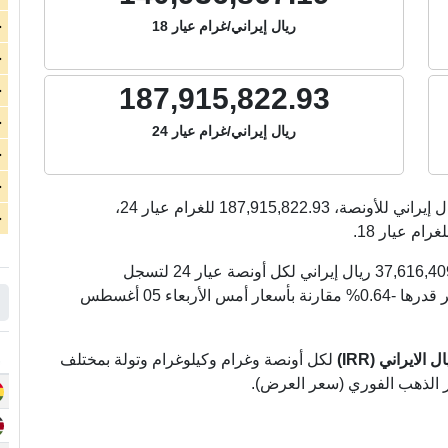
ريال إيراني/غرام عيار 18
ج
ج
187,915,822.93
ج
ج
ريال إيراني/غرام عيار 24
ج
ج
ل إيراني للأونصة،
187,915,822.93
للغرام عيار 24،
ج
غرام عيار 18.
الذهب اليوم في إيران انخفض بشكل كبير بمقدار 37,616,409.00 ريال إيراني لكل أونصة عيار 24 لتسجل
5,844,182,093.00 ريال إيراني لكل أونصة (بنسبة تغير قدرها -0.64% مقارنة بأسعار أمس الأربعاء 05 أغسطس
لايراني (IRR)
لكل أونصة وغرام وكيلوغرام وتولة بمختلف
ر الذهب الفوري (سعر العرض).