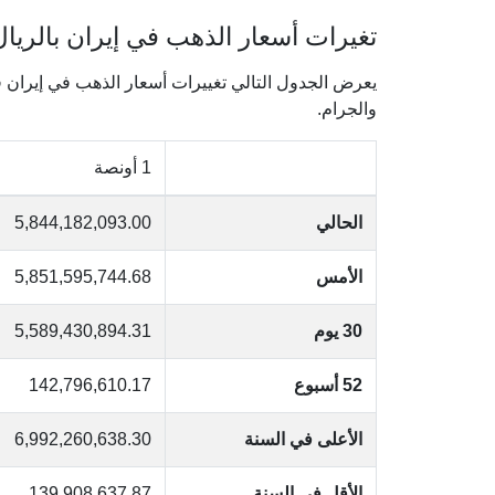
تغيرات أسعار الذهب في إيران بالريال 
والجرام.
1 أونصة
الحالي
5,844,182,093.00
الأمس
5,851,595,744.68
30 يوم
5,589,430,894.31
52 أسبوع
142,796,610.17
الأعلى في السنة
6,992,260,638.30
الأقل في السنة
139,908,637.87