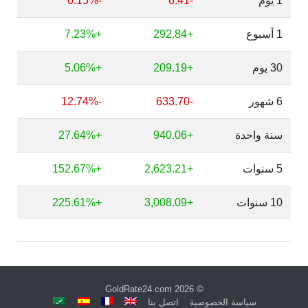
1 يوم
-6.41
-0.15%
1 أسبوع
+292.84
+7.23%
30 يوم
+209.19
+5.06%
6 شهور
-633.70
-12.74%
سنة واحدة
+940.06
+27.64%
5 سنوات
+2,623.21
+152.67%
10 سنوات
+3,008.09
+225.61%
GoldRate24.com
© 2026
سياسة الخصوصية
اتصل بنا