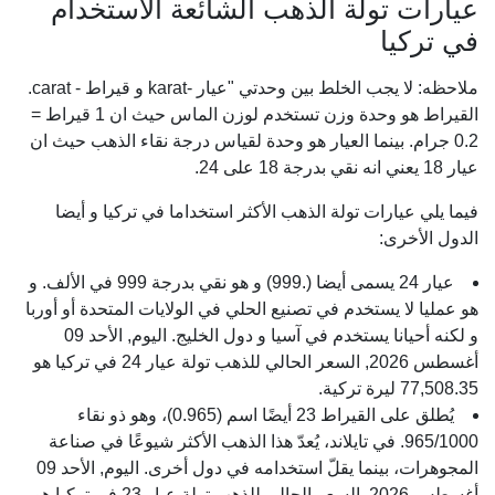
عيارات تولة الذهب الشائعة الاستخدام
في تركيا
ملاحظه: لا يجب الخلط بين وحدتي "عيار -karat و قيراط - carat.
القيراط هو وحدة وزن تستخدم لوزن الماس حيث ان 1 قيراط =
0.2 جرام. بينما العيار هو وحدة لقياس درجة نقاء الذهب حيث ان
عيار 18 يعني انه نقي بدرجة 18 على 24.
فيما يلي عيارات تولة الذهب الأكثر استخداما في تركيا و أيضا
الدول الأخرى:
عيار 24 يسمى أيضا (.999) و هو نقي بدرجة 999 في الألف. و
هو عمليا لا يستخدم في تصنيع الحلي في الولايات المتحدة أو أوربا
و لكنه أحيانا يستخدم في آسيا و دول الخليج. اليوم, الأحد 09
أغسطس 2026, السعر الحالي للذهب تولة عيار 24 في تركيا هو
77,508.35 ليرة تركية.
يُطلق على القيراط 23 أيضًا اسم (0.965)، وهو ذو نقاء
965/1000. في تايلاند، يُعدّ هذا الذهب الأكثر شيوعًا في صناعة
المجوهرات، بينما يقلّ استخدامه في دول أخرى. اليوم, الأحد 09
أغسطس 2026, السعر الحالي للذهب تولة عيار 23 في تركيا هو