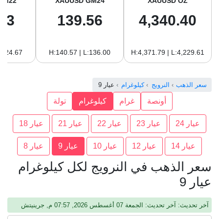
GM22
XAUUSD GM24
XAUUSD OZ
93
139.56
4,340.40
:124.67
H:140.57 | L:136.00
H:4,371.79 | L:4,229.61
سعر الذهب
النرويج
كيلوغرام
عيار 9
أونصة
غرام
كيلوغرام
تولة
عيار 24
عيار 23
عيار 22
عيار 21
عيار 18
عيار 14
عيار 12
عيار 10
عيار 9
عيار 8
سعر الذهب في النرويج لكل كيلوغرام
عيار 9
آخر تحديث: آخر تحديث: الجمعة 07 أغسطس 2026, 07:57 م, جرينيتش