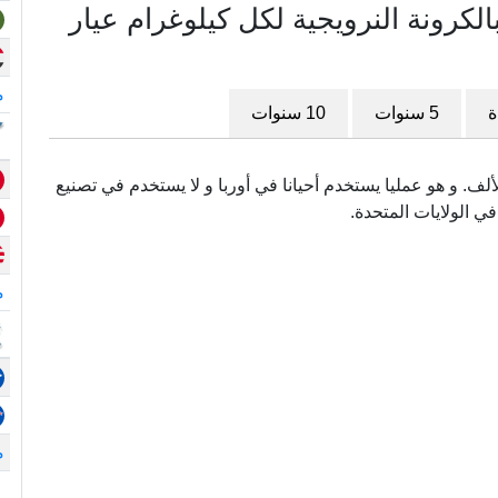
رونة النرويجية لكل كيلوغرام عيار
م
ة
5 سنوات
10 سنوات
سمى أيضا (.417) و هو نقي بدرجة 417 في الألف. و هو عمليا يستخدم أحيانا في أوربا و لا يستخدم في تصنيع
في الولايات المتحدة.
م
م