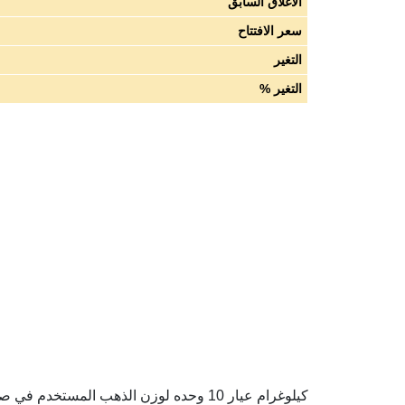
الاغلاق السابق
سعر الافتتاح
التغير
التغير %