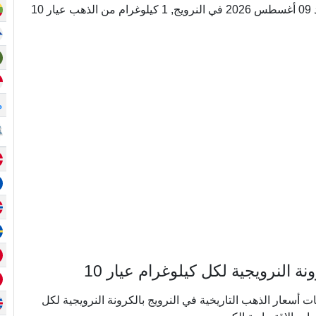
أونصة = 0.031104199066874 كيلوغرام. اليوم, الأحد 09 أغسطس 2026 في النرويج, 1 كيلوغرام من الذهب عيار 10
م
النرويجية لكل كيلوغرام عيار 10
ي ما يقرب من 20 عامًا من بيانات أسعار الذهب التاريخية في النرويج بالكرونة النرويجية لكل