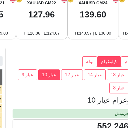
21
XAUUSD GM22
XAUUSD GM24
5
127.96
139.60
19.00
H:128.86 | L:124.67
H:140.57 | L:136.00
H:
م
كيلوغرام
تولة
عيار 18
عيار 14
عيار 12
عيار 10
عيار 9
عيار 8
أ
ام عيار 10
ت
ك
ج
552,246
ج