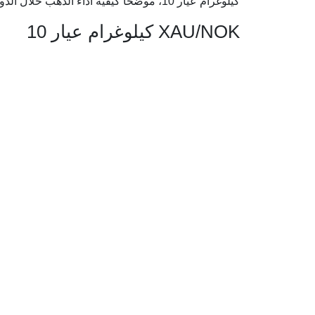
كيلوغرام عيار 10، موضحًا كيفية أداء الذهب خلال الدورات الاقتصادية الكبرى.
XAU/NOK كيلوغرام عيار 10