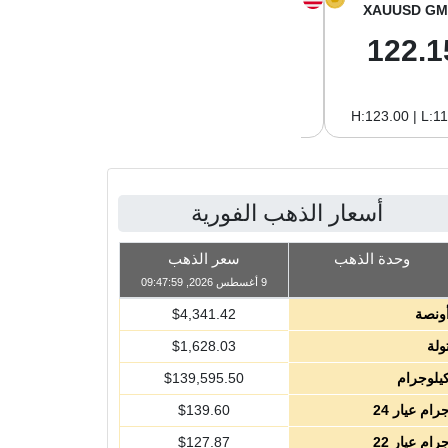
XAGUSD GM
XAGUSD OZ
XAUUSD GM
2.04
63.47
122.1
H:2.09 | L:1.97
H:65.13 | L:61.15
H:123.00 | L:1
أسعار الذهب الفورية
وحدة الذهب
سعر الذهب
9 أغسطس 2026, 09:47:59
ونصة
4,341.42
$
ولة
1,628.03
$
يلوجرام
139,595.50
$
رام عيار 24
139.60
$
رام عيار 22
127.87
$