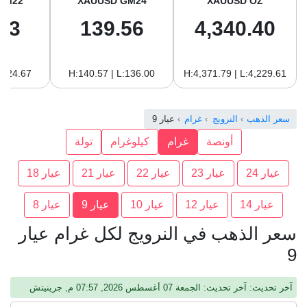
GM22
XAUUSD GM24
XAUUSD OZ
93
139.56
4,340.40
:124.67
H:140.57 | L:136.00
H:4,371.79 | L:4,229.61
سعر الذهب
النرويج
غرام
عيار 9
أونصة
غرام
كيلوغرام
تولة
عيار 24
عيار 23
عيار 22
عيار 21
عيار 18
عيار 14
عيار 12
عيار 10
عيار 9
عيار 8
سعر الذهب في النرويج لكل غرام عيار
9
آخر تحديث: آخر تحديث: الجمعة 07 أغسطس 2026, 07:57 م, جرينيتش