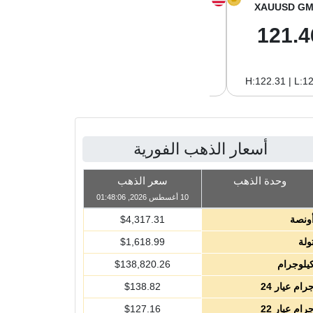
XAGUSD GM
XAGUSD OZ
XAUUSD GM
2.04
63.30
121.4
H:2.06 | L:2.02
H:64.01 | L:62.97
H:122.31 | L:1
أسعار الذهب الفورية
وحدة الذهب
سعر الذهب
10 أغسطس 2026, 01:48:06
ونصة
4,317.31
$
ولة
1,618.99
$
يلوجرام
138,820.26
$
رام عيار 24
138.82
$
رام عيار 22
127.16
$