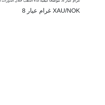
غرام عيار 8، موضحًا كيفية أداء الذهب خلال الدورات الاقتصادية الكبرى.
XAU/NOK غرام عيار 8