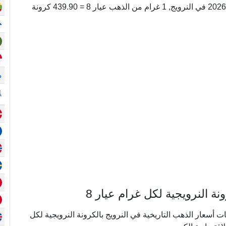
31.104199066874 غرام. اليوم, الإثنين 10 أغسطس 2026 في النرويج, 1 غرام من الذهب عيار 8 = 439.90 كرونة
م
 النرويجية لكل غرام عيار 8
ي ما يقرب من 20 عامًا من بيانات أسعار الذهب التاريخية في النرويج بالكرونة النرويجية لكل