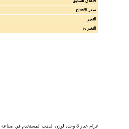
الاغلاق السابق
سعر الافتتاح
التغير
التغير %