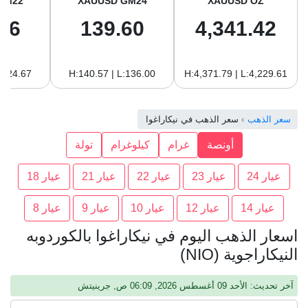
GM22
XAUUSD GM24
XAUUSD OZ
96
139.60
4,341.42
:124.67
H:140.57 | L:136.00
H:4,371.79 | L:4,229.61
سعر الذهب
سعر الذهب في نيكاراغوا
أونصة
غرام
كيلوغرام
تولة
عيار 24
عيار 23
عيار 22
عيار 21
عيار 18
عيار 14
عيار 12
عيار 10
عيار 9
عيار 8
اسعار الذهب اليوم في نيكاراغوا بالكوردوبه
النيكاراجوية (NIO)
آخر تحديث: الأحد 09 أغسطس 2026, 06:09 ص, جرينيتش