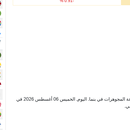
%
0.91
-
م
أونصة عيار 22 وحده لوزن الذهب المستخدم في صناعة المجوهرات في بنما. اليوم, الخميس 06 أغسطس 2026 في