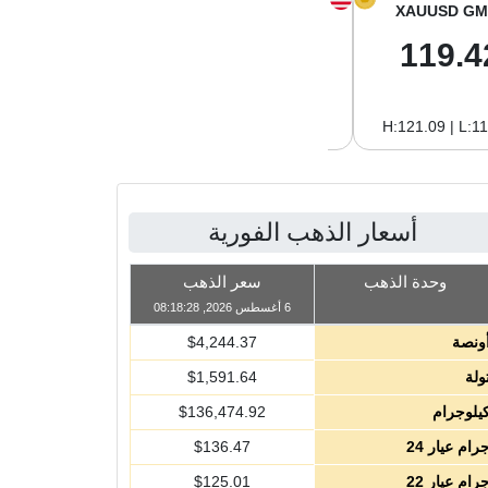
XAGUSD GM
XAGUSD OZ
XAUUSD GM
1.98
61.62
119.4
H:2.02 | L:1.96
H:62.89 | L:60.85
H:121.09 | L:1
أسعار الذهب الفورية
وحدة الذهب
سعر الذهب
6 أغسطس 2026, 08:18:28
ونصة
4,244.37
$
ولة
1,591.64
$
يلوجرام
136,474.92
$
رام عيار 24
136.47
$
رام عيار 22
125.01
$