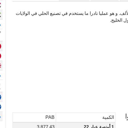
سمى أيضا (.916) و هو نقي بدرجة 916 في الألف. و هو عمليا نادرا ما يستخدم في تصنيع الحلي في الولايات
ل الخليج.
م
م
ا
م
الكمية
PAB
1 أونصة عيار 22
3,877.43