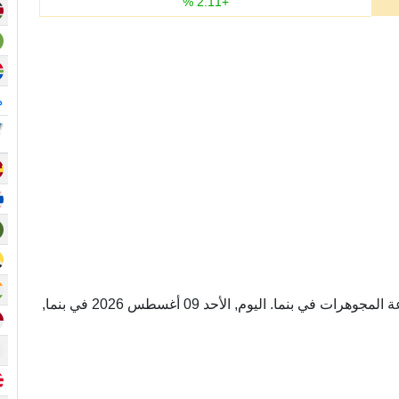
%
2.11
+
م
أونصة عيار 18 وحده لوزن الذهب المستخدم في صناعة المجوهرات في بنما. اليوم, الأحد 09 أغسطس 2026 في بنما,