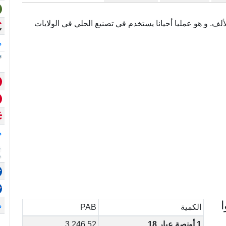
مى أيضا (.750) و هو نقي بدرجة 750 في الألف. و هو عمليا أحيانا يستخدم في تصنيع الحلي في الولايات
م
م
ا
م
الكمية
PAB
1 أونصة عيار 18
3,246.52