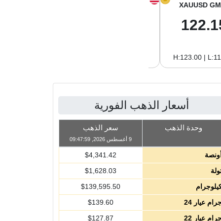
XAGUSD GM
XAGUSD OZ
XAUUSD GM
2.04
63.47
122.1
H:2.09 | L:1.97
H:65.13 | L:61.15
H:123.00 | L:1
أسعار الذهب الفورية
وحدة الذهب
سعر الذهب
9 أغسطس 2026, 09:47:59
ونصة
4,341.42
$
ولة
1,628.03
$
يلوجرام
139,595.50
$
رام عيار 24
139.60
$
رام عيار 22
127.87
$