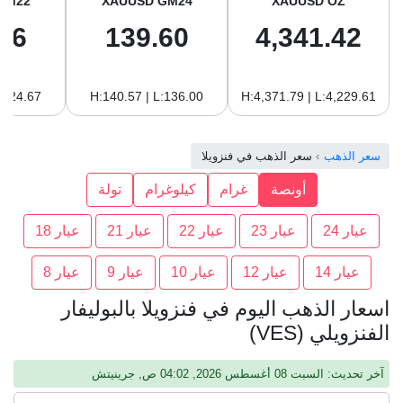
GM22
XAUUSD GM24
XAUUSD OZ
96
139.60
4,341.42
:124.67
H:140.57 | L:136.00
H:4,371.79 | L:4,229.61
سعر الذهب
سعر الذهب في فنزويلا
أونصة
غرام
كيلوغرام
تولة
عيار 24
عيار 23
عيار 22
عيار 21
عيار 18
عيار 14
عيار 12
عيار 10
عيار 9
عيار 8
اسعار الذهب اليوم في فنزويلا بالبوليفار
الفنزويلي (VES)
آخر تحديث: السبت 08 أغسطس 2026, 04:02 ص, جرينيتش