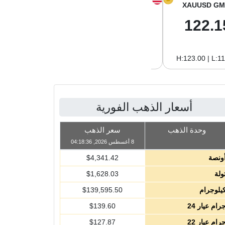
XAGUSD GM
XAGUSD OZ
XAUUSD GM
2.04
63.47
122.1
H:2.09 | L:1.97
H:65.13 | L:61.15
H:123.00 | L:1
أسعار الذهب الفورية
وحدة الذهب
سعر الذهب
8 أغسطس 2026, 04:18:36
ونصة
4,341.42
$
ولة
1,628.03
$
يلوجرام
139,595.50
$
رام عيار 24
139.60
$
رام عيار 22
127.87
$