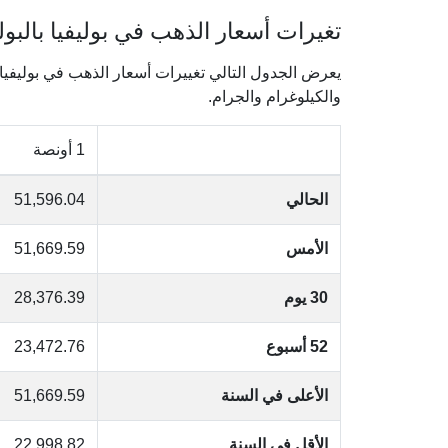
تغيرات أسعار الذهب في بوليفيا بالبولي
والكيلوغرام والجرام.
1 أونصة
الحالي
51,596.04
الأمس
51,669.59
30 يوم
28,376.39
52 أسبوع
23,472.76
الأعلى في السنة
51,669.59
الأقل في السنة
22,998.82