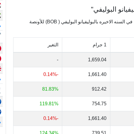
فيانو البوليفي"
يعرض الجدول التالي تغييرات أسعار الذهب في بوليفيا في السنه الاخيره بالبوليفيانو البوليفي ( BOB) للأونصة
م
1 جرام
التغير
-
1,659.04
-0.14%
1,661.40
م
81.83%
912.42
119.81%
754.75
-0.14%
1,661.40
م
124.34%
739.51