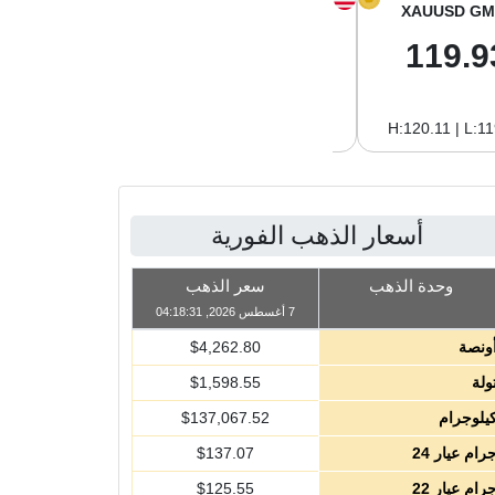
XAGUSD GM
XAGUSD OZ
XAUUSD GM
2.00
62.26
119.9
H:2.01 | L:1.97
H:62.42 | L:61.15
H:120.11 | L:1
أسعار الذهب الفورية
وحدة الذهب
سعر الذهب
7 أغسطس 2026, 04:18:31
ونصة
4,262.80
$
ولة
1,598.55
$
يلوجرام
137,067.52
$
رام عيار 24
137.07
$
رام عيار 22
125.55
$