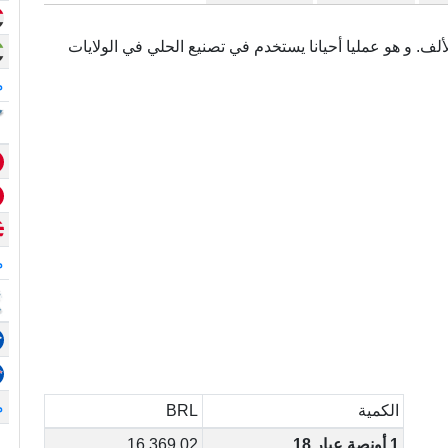
مى أيضا (.750) و هو نقي بدرجة 750 في الألف. و هو عمليا أحيانا يستخدم في تصنيع الحلي في الولايات
م
م
م
الكمية
BRL
1 أونصة عيار 18
16,369.02