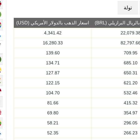
تولة
ريال البرازيلي (BRL)
اسعار الذهب بالدولار الأمريكي (USD)
4,341.42
22,079.3
م
16,280.33
82,797.6
139.60
709.95
134.71
685.10
127.87
650.31
122.15
621.20
104.70
532.46
81.66
415.32
69.80
354.97
58.21
296.05
52.35
266.23