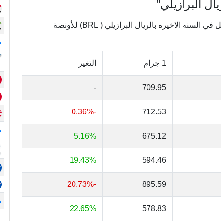
ال البرازيلي"
يعرض الجدول التالي تغييرات أسعار الذهب في البرازيل في السنه الاخيره بالريال البرازيلي ( BRL) للأونصة
م
1 جرام
التغير
-
709.95
-0.36%
712.53
م
5.16%
675.12
19.43%
594.46
-20.73%
895.59
م
22.65%
578.83