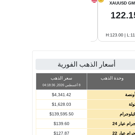
XAGUSD GM
XAGUSD OZ
XAUUSD GM
2.04
63.47
122.1
H:2.09 | L:1.97
H:65.13 | L:61.15
H:123.00 | L:1
أسعار الذهب الفورية
وحدة الذهب
سعر الذهب
8 أغسطس 2026, 04:18:36
ونصة
4,341.42
$
ولة
1,628.03
$
يلوجرام
139,595.50
$
رام عيار 24
139.60
$
رام عيار 22
127.87
$