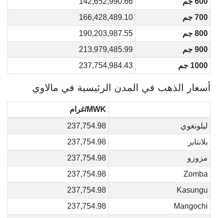
600 جم
142,652,990.66
700 جم
166,428,489.10
800 جم
190,203,987.55
900 جم
213,979,485.99
1000 جم
237,754,984.43
أسعار الذهب في المدن الرئيسية في مالاوي
MWK/غرام
ليلونغوي
237,754.98
بلانتاير
237,754.98
مزوزو
237,754.98
237,754.98
Zomba
237,754.98
Kasungu
237,754.98
Mangochi