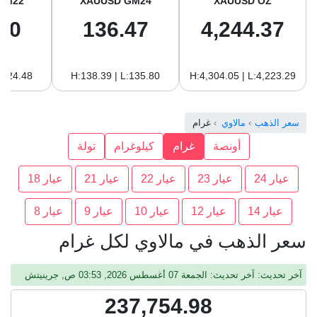
GM22
XAUUSD GM24
XAUUSD OZ
10
136.47
4,244.37
:124.48
H:138.39 | L:135.80
H:4,304.05 | L:4,223.29
سعر الذهب
مالاوي
غرام
أونصة
غرام
كيلوغرام
تولة
عيار 24
عيار 23
عيار 22
عيار 21
عيار 18
عيار 14
عيار 12
عيار 10
عيار 9
عيار 8
سعر الذهب في مالاوي لكل غرام
آخر تحديث: آخر تحديث: الجمعة 07 أغسطس 2026, 03:53 ص, جرينيتش
237,754.98