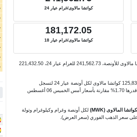
كواتشا مالاوى/غرام عيار 24
ج
ج
181,172.05
ج
ج
كواتشا مالاوى/غرام عيار 18
ج
ج
 مالاوى للأونصة،
241,562.73
للغرام عيار 24،
221,432.50
ج
الذهب اليوم في مالاوي ارتفع بشكل كبير بمقدار 125,834.29 كواتشا مالاوى لكل أونصة عيار 24 لتسجل
7,512,600.96 كواتشا مالاوى لكل أونصة (بنسبة تغير قدرها 1.70% مقارنة بأسعار أمس الخميس 06 أغسطس
شا المالاوى (MWK)
لكل أونصة وغرام وكيلوغرام وتولة
ً على سعر الذهب الفوري (سعر العرض).