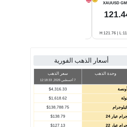
XAGUSD GM
XAGUSD OZ
XAUUSD GM
2.06
64.00
121.4
H:2.08 | L:1.97
H:64.62 | L:61.15
H:121.76 | L:1
أسعار الذهب الفورية
وحدة الذهب
سعر الذهب
7 أغسطس 2026, 12:18:33
ونصة
4,316.33
$
ولة
1,618.62
$
يلوجرام
138,788.75
$
رام عيار 24
138.79
$
رام عيار 22
127.13
$