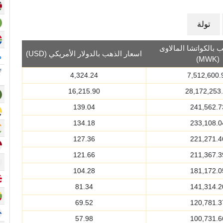
تولة
 بالكواتشا المالاوى
اسعار الذهب بالدولار الأمريكي (USD)
م
(MWK)
4,324.24
7,512,600.
16,215.90
28,172,253
139.04
241,562.7
134.18
233,108.0
127.36
221,271.4
121.66
211,367.3
104.28
181,172.0
81.34
141,314.2
69.52
120,781.3
57.98
100,731.6