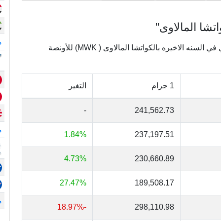
تشا المالاوى"
م
يعرض الجدول التالي تغييرات أسعار الذهب في مالاوي في السنه الاخيره بالكواتشا المالاوى ( MWK) للأونصة
1 جرام
التغير
-
241,562.73
م
1.84%
237,197.51
4.73%
230,660.89
27.47%
189,508.17
م
-18.97%
298,110.98