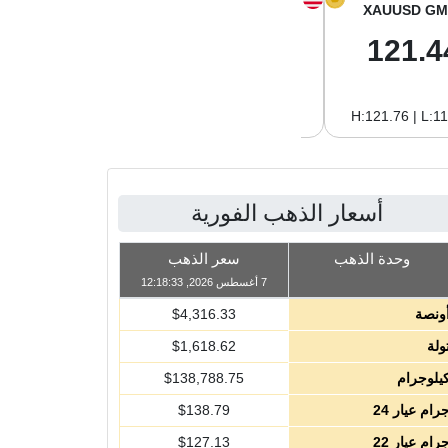
XAGUSD GM
XAGUSD OZ
XAUUSD GM
2.06
64.00
121.4
H:2.08 | L:1.97
H:64.62 | L:61.15
H:121.76 | L:1
أسعار الذهب الفورية
وحدة الذهب
سعر الذهب
7 أغسطس 2026, 12:18:33
ونصة
4,316.33
$
ولة
1,618.62
$
يلوجرام
138,788.75
$
رام عيار 24
138.79
$
رام عيار 22
127.13
$