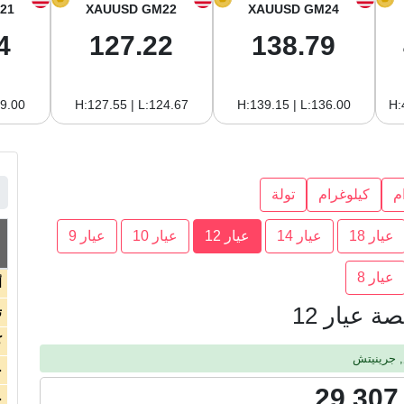
21
XAUUSD GM22
XAUUSD GM24
4
127.22
138.79
19.00
H:127.55 | L:124.67
H:139.15 | L:136.00
H:
م
كيلوغرام
تولة
عيار 18
عيار 14
عيار 12
عيار 10
عيار 9
عيار 8
أ
 عيار 12
ت
ك
ج
29,307
ج