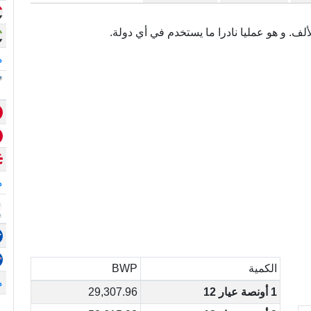
م
م
الكمية
BWP
م
1 أونصة عيار 12
29,307.96