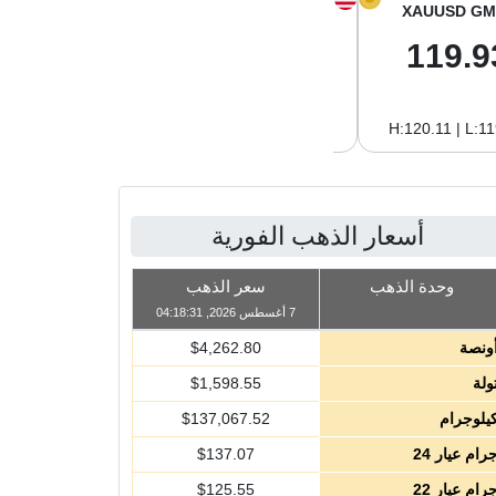
XAGUSD GM
XAGUSD OZ
XAUUSD GM
2.00
62.26
119.9
H:2.01 | L:1.97
H:62.42 | L:61.15
H:120.11 | L:1
أسعار الذهب الفورية
وحدة الذهب
سعر الذهب
7 أغسطس 2026, 04:18:31
ونصة
4,262.80
$
ولة
1,598.55
$
يلوجرام
137,067.52
$
رام عيار 24
137.07
$
رام عيار 22
125.55
$