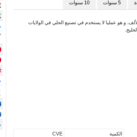
ة
5 سنوات
10 سنوات
مى أيضا (.999) و هو نقي بدرجة 999 في الألف. و هو عمليا لا يستخدم في تصنيع الحلي في الولايات
م
لخليج.
م
م
الكمية
CVE