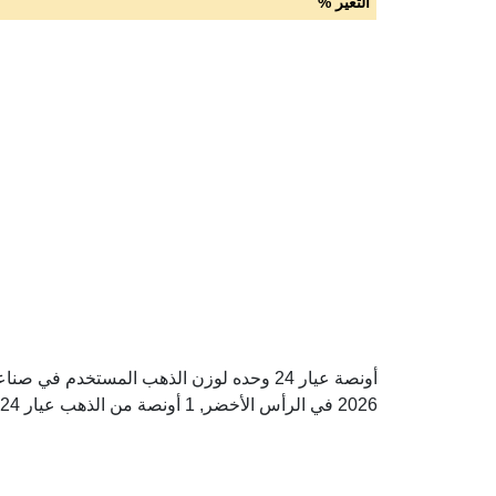
التغير %
2026 في الرأس الأخضر, 1 أونصة من الذهب عيار 24 = 409,613.57 اسكودو الرأس الأخضر.