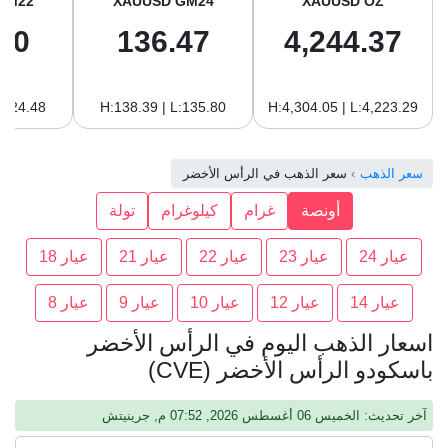
GM22
XAUUSD GM24
XAUUSD OZ
10
136.47
4,244.37
:124.48
H:138.39 | L:135.80
H:4,304.05 | L:4,223.29
سعر الذهب
سعر الذهب في الرأس الأخضر
أونصة
غرام
كيلوغرام
تولة
عيار 24
عيار 23
عيار 22
عيار 21
عيار 18
عيار 14
عيار 12
عيار 10
عيار 9
عيار 8
اسعار الذهب اليوم في الرأس الأخضر
باسكودو الرأس الأخضر (CVE)
آخر تحديث: الخميس 06 أغسطس 2026, 07:52 م, جرينيتش