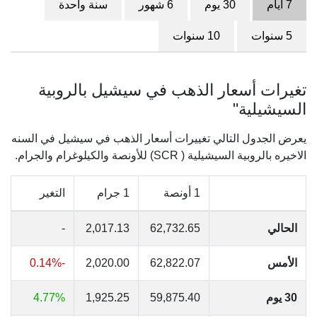
7 أيام
30 يوم
6 شهور
سنة واحدة
5 سنوات
10 سنوات
تغيرات أسعار الذهب في سيشيل بالروبية
السيشيلية"
يعرض الجدول التالي تغييرات أسعار الذهب في سيشيل في السنه
الاخيره بالروبية السيشيلية ( SCR) للأونصة والكيلوغرام والجرام.
1 أونصة
1 جرام
التغير
الحالي
62,732.65
2,017.13
-
الأمس
62,822.07
2,020.00
-0.14%
30 يوم
59,875.40
1,925.25
4.77%