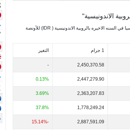
وبية الاندونيسية"
م
يعرض الجدول التالي تغييرات أسعار الذهب في أندونيسيا في السنه الاخيره بالروبية الاندونيسية ( IDR) للأونصة
1 جرام
التغير
-
2,450,370.58
م
0.13%
2,447,279.90
3.69%
2,363,207.83
37.8%
1,778,249.24
م
-15.14%
2,887,591.09