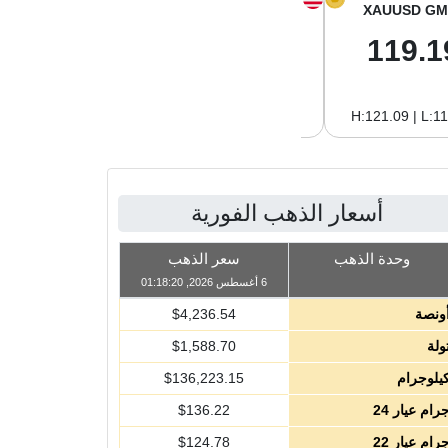
XAGUSD GM
XAGUSD OZ
XAUUSD GM
1.96
61.01
119.1
H:2.02 | L:1.96
H:62.89 | L:61.01
H:121.09 | L:1
أسعار الذهب الفورية
وحدة الذهب
سعر الذهب
6 أغسطس 2026, 01:18:20
ونصة
4,236.54
$
ولة
1,588.70
$
يلوجرام
136,223.15
$
رام عيار 24
136.22
$
رام عيار 22
124.78
$