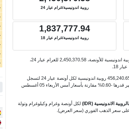
روبية اندونيسية/غرام عيار 24
ج
ج
1,837,777.94
ج
ج
روبية اندونيسية/غرام عيار 18
ج
ج
ية اندونيسية للأونصة،
2,450,370.58
للغرام عيار 24،
ج
ار 18.
الذهب اليوم في أندونيسيا انخفض بشكل كبير بمقدار 456,240.65 روبية اندونيسية لكل أونصة عيار 24 لتسجل
76,206,525.14 روبية اندونيسية لكل أونصة (بنسبة تغير قدرها -0.60% مقارنة بأسعار أمس الأربعاء 05 أغسطس
بية الاندونيسية (IDR)
لكل أونصة وغرام وكيلوغرام وتولة
ً على سعر الذهب الفوري (سعر العرض).