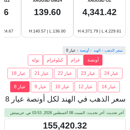
GM22
XAUUSD GM24
XAUUSD OZ
96
139.60
4,341.42
:124.67
H:140.57 | L:136.00
H:4,371.79 | L:4,229.61
سعر الذهب
الهند
أونصة
عيار 8
أونصة
غرام
كيلوغرام
تولة
عيار 24
عيار 23
عيار 22
عيار 21
عيار 18
عيار 14
عيار 12
عيار 10
عيار 9
عيار 8
سعر الذهب في الهند لكل أونصة عيار 8
آخر تحديث: آخر تحديث: السبت 08 أغسطس 2026, 03:53 ص, جرينيتش
155,420.32